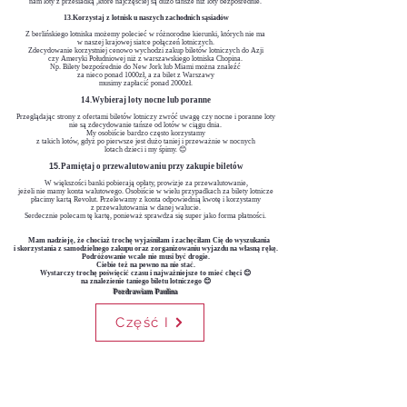
nam loty z przesiadką ,
które najczęściej są dużo tańsze niż loty bezpośrednie.
13.Korzystaj z lotnisk u naszych zachodnich sąsiadów
Z berlińskiego lotniska możemy polecieć w różnorodne kierunki, których nie ma
w naszej krajowej siatce połączeń lotniczych.
Zdecydowanie korzystniej cenowo wychodzi zakup biletów lotniczych do Azji
czy Ameryki Południowej niż z warszawskiego lotniska Chopina.
Np. Bilety bezpośrednie do New Jork lub Miami można znaleźć
za nieco ponad 1000zł,
a za bilet z Warszawy
musimy zapłacić ponad 2000zł.
14.Wybieraj loty nocne lub poranne
Przeglądając strony z ofertami biletów lotniczy zwróć uwagę czy nocne i poranne loty
nie są zdecydowanie tańsze od lotów w ciągu dnia.
My osobiście bardzo często korzystamy
z takich lotów, gdyż po pierwsze jest dużo taniej i przeważnie w nocnych
lotach dzieci i my śpimy. 😊
​15.
Pamiętaj o przewalutowaniu przy zakupie biletów
W większości banki pobierają opłaty, prowizje za przewalutowanie,
jeżeli nie mamy konta walutowego. Osobiście w wielu przypadkach za bilety lotnicze
płacimy kartą Revolut. Przelewamy z konta odpowiednią kwotę i korzystamy
z przewalutowania w danej walucie.
Serdecznie polecam tę kartę, ponieważ sprawdza się super jako forma płatności.
Mam nadzieję, że chociaż trochę wyjaśniłam i zachęciłam Cię do wyszukania
i skorzystania z samodzielnego zakupu oraz zorganizowaniu wyjazdu na własną rękę.
Podróżowanie wcale nie musi być drogie.
Ciebie też na pewno na nie stać.
Wystarczy trochę poświęcić czasu i
najważniejsze
to mieć chęci 😊
na znalezienie taniego biletu lotniczego 😊
Pozdrawiam Paulina
Część I
Subskrybuj