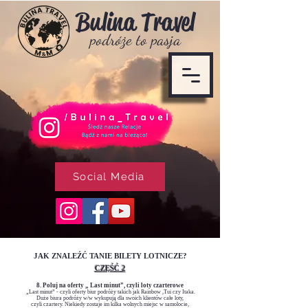
Bulina T
ravel
podróże to pasja
Social Media
JAK ZNALEŹĆ TANIE BILETY LOTNICZE?
CZĘŚĆ 2
8. Poluj na oferty „ Last minut”, czyli loty cza
rterowe
„Last minut” - czyli oferty biur podróży takich jak Rainbow ,Tui czy Itaka.
Duże biura podróży w/w wykupują dla swoich klientów całe loty,
czyli czartery.
Niekiedy zostaje im kilka wolnych miejsc w samolocie,