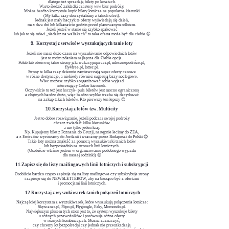
dlatego też sprzedają bilety
po kosztach.
Warto śledzić zakładki czartery w/w biur podróży.
Można bardzo korzystnie kupić bilety lotnicze na popularne kierunki
(My kilka razy skorzystaliśmy z takich ofert).
Jednak jest mały haczyk te oferty wyświetlają się dzień,
max dwa dni lub kilkanaście godzin przed planowanym odlotem.
Jeżeli jesteś w stanie się szybko spakować
lub jak to się mówi „siedzisz na walizkach” to taka oferta może być dla ciebie 😉
​9.
Korzystaj z serwisów wyszukujących tanie loty
Jeżeli nie masz dużo czasu na wyszukiwanie odpowiednich lotów
jest to moim zdaniem najlepsza dla Ciebie opcja.
Polub lub obserwuj
takie strony jak:
wakacyjnipiraci.pl, mlecznepodróze.pl,
fly4free.pl, lotter.pl.
Strony te kilka razy dziennie zamieszczają super oferty cenowe
w różne destynacje, a niekiedy również sugerują bazy noclegowe.
Wiec możesz szybko zorganizować sobie wyjazd
interesujący Ciebie kierunek.
Oczywiście tu też jest haczyk- pula biletów jest mocno ograniczona
a chętnych bardzo dużo, więc bardzo szybko trzeba się decydować
na zakup takich biletów.
Kto pierwszy ten lepszy 😊
10.
Korzystaj z lotów tzw. Multicity
Jest to dobre rozwiązanie, jeżeli podczas swojej podroży
chcesz zwiedzić kilka kierunków
a nie tylko jeden
kraj.
Np. Kupujemy bilet z Poznania do Gruzji, następnie lecimy do ZEA,
a z Emiratów
wyruszamy do Jordanii i wracamy przez Budapeszt do Polski 😊
Takie loty można znaleźć za pomocą wyszukiwarki tanich lotów
lub bezpośrednio
na stronach linii lotniczych.
(Osobiście właśnie jestem w organizowaniu podobnego wyjazdu
dla naszej rodzinki) 😊
11.Zapisz się do listy mailingowych linii lotniczych i subskrypcji
Osobiście bardzo często zapisuje się na listy mailingowe czy subskrybuje strony
i zapisuje się do NEWSLETTERÓW, aby na bieżąco być z ofertami
i promocjami linii lotniczych.
12.Korzystaj z wyszukiwarek tanich połączeń lotniczych
Najczęściej korzystam z wyszukiwarek, które wyszukują połączenia lotnicze:
Skyscaner.pl, Flipo.pl, Flygoogle, Esky, Momondo.pl.
Największym plusem tych stron jest to, że system wyszukuje bilety
u różnych przewoźników
i porównuje różne oferty
w różnych kombinacjach. Można zaznaczyć,
czy chcemy lot bezpośredni czy jednak nie przeszkadzają