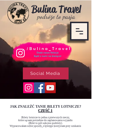
Bulina T
ravel
podróże to pasja
Social Media
JAK ZNALEŹĆ TANIE BILETY LOTNICZE?
CZĘŚĆ 1
Bilety lotnicze to jedna z pierwszych rzeczy,
które są nam potrzebne do zaplanow
ania wyjazdu
(Bilet to pół sukcesu podróży).
Wypracowałam sobie sposób, z k
tórego korzystam przy szukaniu