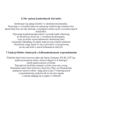
6.Nie wpisuj konkretnych dat lotów
Interesuje Cię zakup biletów w określonym kierunku.
Wpisując w wyszukiwarkę nie zaznaczaj właściwego terminu lotu.
Sprawdzaj loty na cały miesiąc, a następnie cofnij się do wyszukiwanyc
h
rezultatów.
Wpisując konkretną datę roboty wyszukiwarki odnotują,
że chcieliście lecieć
np. 1 września do Hiszpanii,
więc po kilku wprowadzeniach określonej daty
i kierunku zakładają, że zależy nam na tym właśnie terminie.
Wynikiem czego może Ci się wyświetlić wyższą
kwotę
za ten sam bilet o nawet kilkanaście złotych.
7.Szukaj biletów lotniczych z kilkumiesięcznym wyprzedzeniem
Niektóre duże linie lotnicze takie jak Qatar, Emirates, KLM, LOT itp.
najkorzystniejsze oferty cenowe dają na 3-6 miesięcy
przed planowanym wylotem.
Najczęściej im bliżej terminu wylotu tym ceny rosną.
Natomiast tanie linie lotnicze ( EasyJest, Play czy Ryanair)itp.
najlepsze cenowo oferty
mają zazwyczaj 2-4 miesięczn
ym
wyprzedzeniem, aczkolwiek to nie jest reguła
i czasem zdążają się wyjątki w
ofertach.
Część II