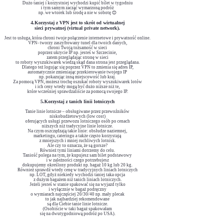
Dużo taniej i korzystniej wychodzi kupić bilet w tygodniu
i tym samym zacząć wymarzoną podróż
np. we wtorek lub środę a nie w sobotę 😊
4.Korzystaj z VPN jest to skrót od wirtualnej
sieci prywatnej
(virtual private network).
Jest to usługa, która chroni twoje połączenie internetowe i prywatność online.
VPN- tworzy zaszyfrowany tunel dla twoich danych,
chroni Twoją
tożsamość w sieci
poprzez ukrycie IP np. jesteś w Szczecinie,
zatem przeglądając stronę w sieci
to roboty wyszukiwarek wiedzą skąd dana strona jest przeglądana.
Dlatego też logując się poprzez VPN to zmienia się adres IP,
automatycznie zmieniając przekierowanie twojego IP
np. pokazując inną miejscowość lub kraj.
Za pomocą VPN, możesz trochę oszukać roboty wyszukiwarek lotów
i ich ceny wtedy mogą być dużo niższe niż te,
które wcześniej sprawdzaliście za pomocą swojego IP.
5.Korzystaj z tanich linii lotniczych
Tanie linie lotnicze – obsługiwane przez przewoźników
niskobudżetowych (low cost)
oferujących usługi przewozu lotniczego osób po cenach
niższych niż tradycyjne linie lotnicze.
Na czym oszczędzają takie linie: obsłudze naziemnej,
marketingu, cateringu
a także często korzystają
z mniejszych i mniej ruchliwych lotnisk.
Ale czy to oznacza, że są gorsze?
Również tymi liniami dotrzemy do celu.
Taniość polega na tym, że kupujesz sam bilet podstawowy
i w zależności czego potrzebujesz
dokupujemy określony produkt np. bagaż 10 kg lub 20 kg.
Również sprawdź wtedy cenę w tradycyjnych liniach lotniczych
np. LOT,
gdyż niekiedy wychodzi taniej taka opcja
z dużym bagażem niż tanich liniach lotniczych.
Jeżeli jesteś w stanie spakować się na wyjazd tylko
i wyłącznie w bagaż podręczny
o wymiarach najczęściej 20/30/40 np. mały plecak
to jak najbardziej rekomendowane
są dla Ciebie tanie linie lotnicze.
(Osobiście w taki bagaż spakowałam
się na dwutygodniową podróż po USA).