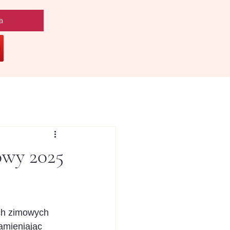
a
owy 2025
ch zimowych 
amieniając 