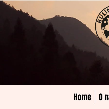
Home
O n