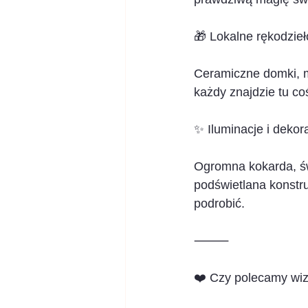
🎁 Lokalne rękodzieł
Ceramiczne domki, m
każdy znajdzie tu coś
✨ Iluminacje i dekor
Ogromna kokarda, św
podświetlana konstru
podrobić.
⸻
❤️ Czy polecamy wiz