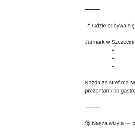
⸻
📍 Gdzie odbywa się
Jarmark w Szczecinie
                  •        
                  •       
                  •        
Każda ze stref ma swó
prezentami po gastro
⸻
🎅 Nasza wizyta — p