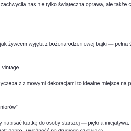
zachwyciła nas nie tylko świąteczna oprawa, ale także 
ak żywcem wyjęta z bożonarodzeniowej bajki — pełna św
 vintage
zyczepa z zimowymi dekoracjami to idealne miejsce na 
eniorów”
y napisać kartkę do osoby starszej — piękna inicjatywa, 
ąt: dobro i uważność na drugiego człowieka.