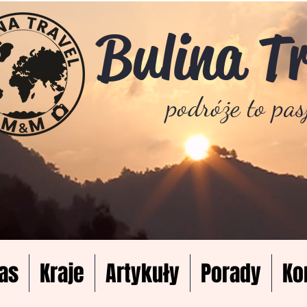
Bulina T
podróże to pas
as
Kraje
Artykuły
Porady
Ko