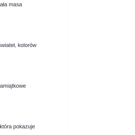
cała masa 
iateł, kolorów 
pamiątkowe 
która pokazuje 