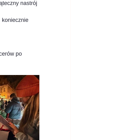
teczny nastrój 
 koniecznie 
cerów po 