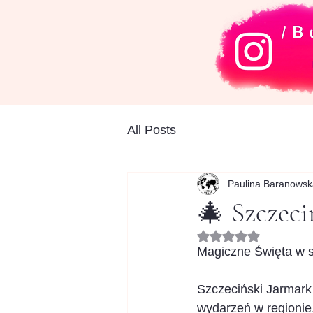
All Posts
Paulina Baranowsk
🎄 Szczec
Oceniono na NaN z
Magiczne Święta w s
Szczeciński Jarmark
wydarzeń w regionie.