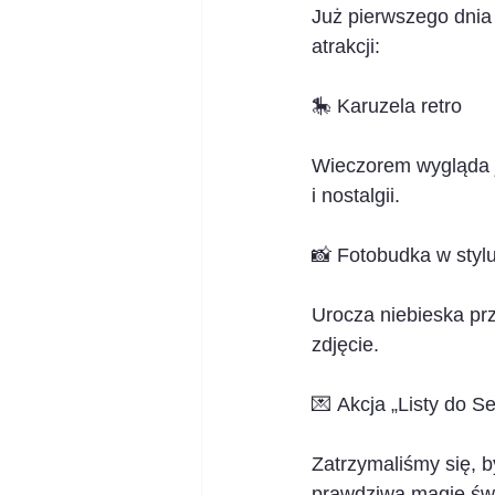
Już pierwszego dnia 
atrakcji:
🎠 Karuzela retro
Wieczorem wygląda j
i nostalgii.
📸 Fotobudka w stylu
Urocza niebieska pr
zdjęcie.
💌 Akcja „Listy do S
Zatrzymaliśmy się, b
prawdziwą magię świ