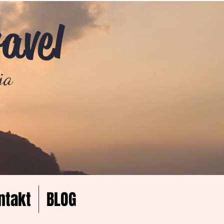
ravel
ja
ntakt
BLOG