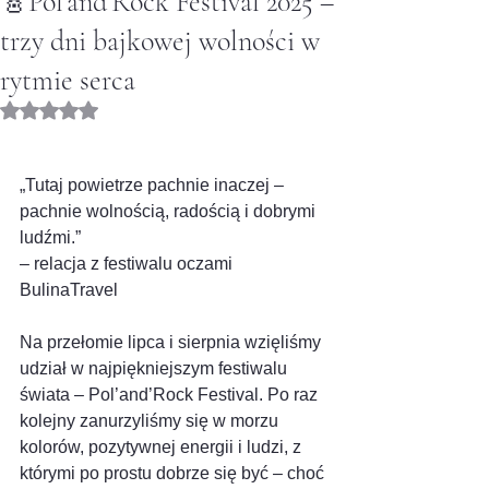
🎸Pol’and’Rock Festival 2025 –
trzy dni bajkowej wolności w
rytmie serca
Oceniono na NaN z 5 gwiazdek.
„Tutaj powietrze pachnie inaczej – 
pachnie wolnością, radością i dobrymi 
ludźmi.”
– relacja z festiwalu oczami 
BulinaTravel
Na przełomie lipca i sierpnia wzięliśmy 
udział w najpiękniejszym festiwalu 
świata – Pol’and’Rock Festival. Po raz 
kolejny zanurzyliśmy się w morzu 
kolorów, pozytywnej energii i ludzi, z 
którymi po prostu dobrze się być – choć 