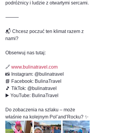
podróżnicy i ludzie z otwartymi sercami.
⸻
📬 Chcesz poczuć ten klimat razem z 
nami?
Obserwuj nas tutaj:
🔗 
www.bulinatravel.com
📸 Instagram: @bulinatravel
📘 Facebook: BulinaTravel
🎵 TikTok: @bulinatravel
▶️ YouTube: BulinaTravel
Do zobaczenia na szlaku – może 
właśnie na kolejnym Pol’and’Rocku? ✨