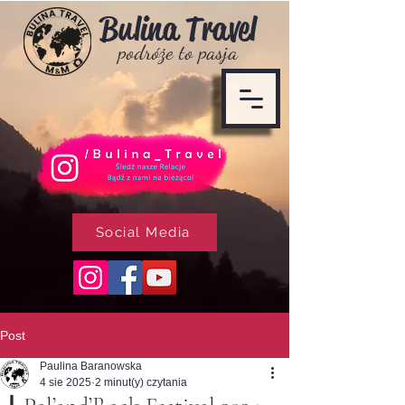
Bulina T
ravel
podróże to pasja
Social Media
Post
Paulina Baranowska
4 sie 2025
2 minut(y) czytania