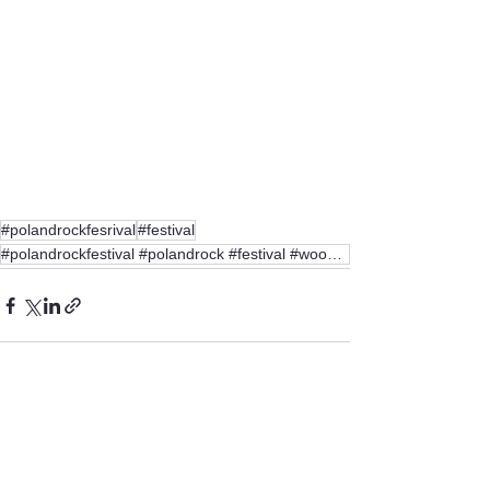
#polandrockfesrival
#festival
#polandrockfestival #polandrock #festival #woodstock #music #pokojowypatrol #livemusic #freedom #con
Zobacz wszystkie
Ostatnie posty