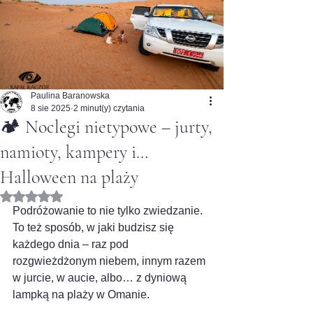
Paulina Baranowska
8 sie 2025
2 minut(y) czytania
🏕️ Noclegi nietypowe – jurty,
namioty, kampery i…
Halloween na plaży
Oceniono na NaN z 5 gwiazdek.
Podróżowanie to nie tylko zwiedzanie.
To też sposób, w jaki budzisz się 
każdego dnia – raz pod 
rozgwieżdżonym niebem, innym razem 
w jurcie, w aucie, albo… z dyniową 
lampką na plaży w Omanie.