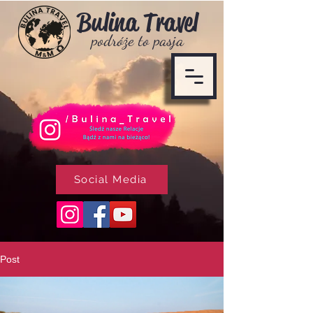
Bulina T
ravel
podróże to pasja
Social Media
Post