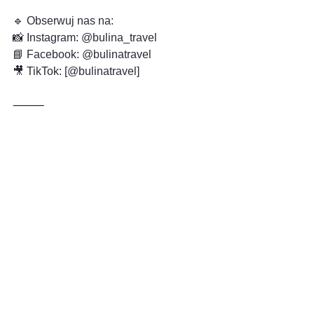
🔹 Obserwuj nas na:
📸 Instagram: @bulina_travel
📘 Facebook: @bulinatravel
🎥 TikTok: [@bulinatravel]
⸻
🔜 Już wkrótce na blogu:
➡️ Jak zorganizować przestrzeń w 
vanie z dziećmi
➡️ Nasze TOP 5 miejsc, gdzie spaliśmy 
na dziko
➡️ Jak dzieci zapamiętują noclegi 
„poza schematem”