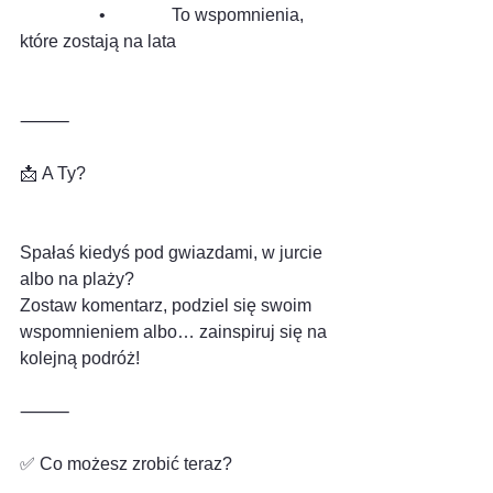
                  •               To wspomnienia, 
które zostają na lata
⸻
📩 A Ty?
Spałaś kiedyś pod gwiazdami, w jurcie 
albo na plaży?
Zostaw komentarz, podziel się swoim 
wspomnieniem albo… zainspiruj się na 
kolejną podróż!
⸻
✅ Co możesz zrobić teraz?