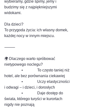
wybieramy, gdzie śpimy, jemy i 
budzimy się z najpiękniejszymi 
widokami.
Dla dzieci?
To przygoda życia: ich własny domek, 
każdej nocy w innym miejscu.
⸻
🌍 Dlaczego warto spróbować 
nietypowego noclegu?
                  •               To często taniej niż 
hotel, ale bez porównania ciekawiej
                  •               Uczy elastyczności 
i odwagi – i dzieci, i dorosłych
                  •               Daje dostęp do 
świata, którego turyści w kurortach 
nigdy nie poznają