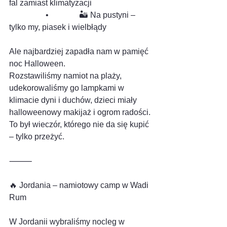
fal zamiast klimatyzacji
                  •               🏜️ Na pustyni – 
tylko my, piasek i wielbłądy
Ale najbardziej zapadła nam w pamięć 
noc Halloween.
Rozstawiliśmy namiot na plaży, 
udekorowaliśmy go lampkami w 
klimacie dyni i duchów, dzieci miały 
halloweenowy makijaż i ogrom radości.
To był wieczór, którego nie da się kupić 
– tylko przeżyć.
⸻
🔥 Jordania – namiotowy camp w Wadi 
Rum
W Jordanii wybraliśmy nocleg w 