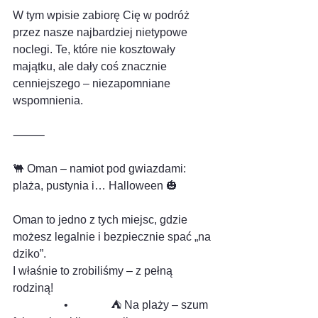
W tym wpisie zabiorę Cię w podróż 
przez nasze najbardziej nietypowe 
noclegi. Te, które nie kosztowały 
majątku, ale dały coś znacznie 
cenniejszego – niezapomniane 
wspomnienia.
⸻
🐫 Oman – namiot pod gwiazdami: 
plaża, pustynia i… Halloween 🎃
Oman to jedno z tych miejsc, gdzie 
możesz legalnie i bezpiecznie spać „na 
dziko”.
I właśnie to zrobiliśmy – z pełną 
rodziną!
                  •               ⛺ Na plaży – szum 